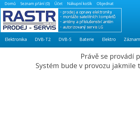
Domů
Seznam přání (0)
Účet
Nákupní košík
Objednat
Elektronika
DVB-T2
DVB-S
Baterie
Elektro
Záznam
Právě se provádí 
Systém bude v provozu jakmile to