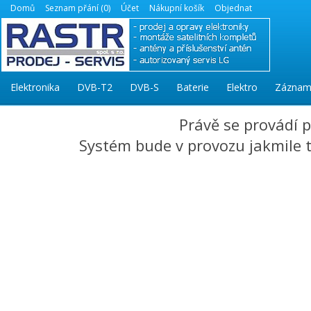
Domů
Seznam přání (0)
Účet
Nákupní košík
Objednat
Elektronika
DVB-T2
DVB-S
Baterie
Elektro
Záznam
Právě se provádí 
Systém bude v provozu jakmile to