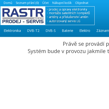
Domů
Seznam přání (0)
Účet
Nákupní košík
Objednat
Elektronika
DVB-T2
DVB-S
Baterie
Elektro
Záznam
Právě se provádí 
Systém bude v provozu jakmile to