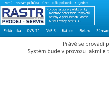
Domů
Seznam přání (0)
Účet
Nákupní košík
Objednat
Elektronika
DVB-T2
DVB-S
Baterie
Elektro
Záznam
Právě se provádí 
Systém bude v provozu jakmile to