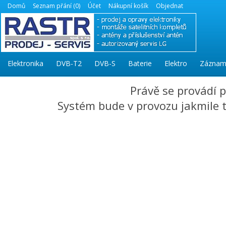
Domů
Seznam přání (0)
Účet
Nákupní košík
Objednat
Elektronika
DVB-T2
DVB-S
Baterie
Elektro
Záznam
Právě se provádí 
Systém bude v provozu jakmile to