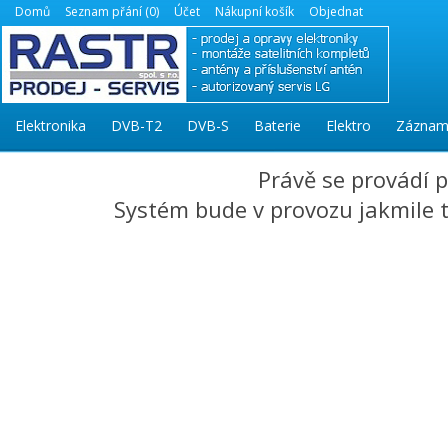
Domů
Seznam přání (0)
Účet
Nákupní košík
Objednat
Elektronika
DVB-T2
DVB-S
Baterie
Elektro
Záznam
Právě se provádí 
Systém bude v provozu jakmile to